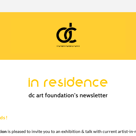
save the date | antonio pichillá & francisco arévalo
nds!
tion
 is pleased to invite you to an exhibition & talk with current artist-in-