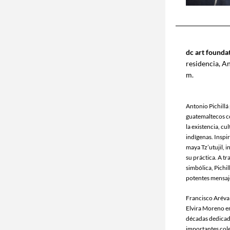
dc art founda
residencia, An
m.
Antonio Pichillá
guatemaltecos c
la existencia, cu
indígenas. Inspir
maya Tz’utujil, i
su práctica. A t
simbólica, Pichil
potentes mensaje
Francisco Arévalo
Elvira Moreno e
décadas dedicada
importantes cole