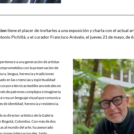
tion
 tiene el placer de invitarles a una exposición y charla con el actual art
tonio Pichillá, y el curador Francisco Arévalo, el jueves 21 de mayo, de 6:
 pertenece a una generación de artistas 
omprometidos con la preservación de 
ltura, lengua, herencia y tradiciones 
ado en las creencias y espiritualidad 
ncorpora técnicas textiles ancestrales en 
ravés de patrones complejos e imaginería 
lá crea un lenguaje visual que comunica 
s de identidad, herencia y resistencia.
 es director artístico de la Galería 
n Bogotá, Colombia. Con más de dos 
s al mundo del arte, ha asesorado 
cciones internacionales, tanto 