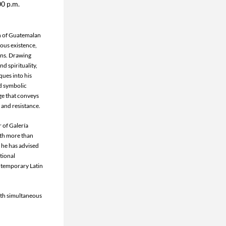
00 p.m.
n of Guatemalan 
ous existence, 
ons. Drawing 
d spirituality, 
ues into his 
d symbolic 
ge that conveys 
 and resistance.
 of Galería 
th more than 
 he has advised 
tional 
temporary Latin 
ith simultaneous 