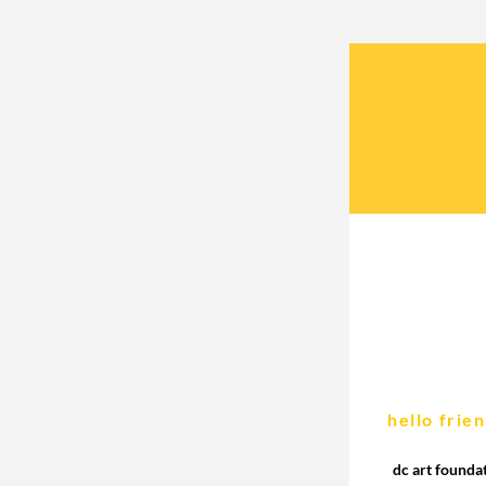
hello frie
dc art founda