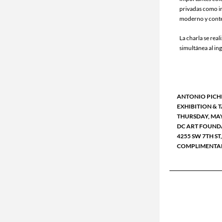
privadas como ins
moderno y cont
La charla se rea
simultánea al ing
ANTONIO PICH
EXHIBITION & 
THURSDAY, MAY 2
DC ART FOUND
4255 SW 7TH ST,
COMPLIMENTAR