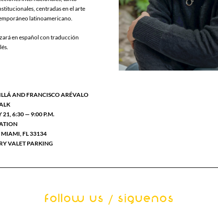
titucionales, centradas en el arte 
emporáneo latinoamericano.
lizará en español con traducción 
lés.
ILLÁ AND FRANCISCO ARÉVALO
TALK
1, 6:30 — 9:00 P.M.
ATION
 MIAMI, FL 33134
Y VALET PARKING