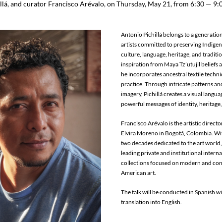
llá, and curator Francisco Arévalo, on Thursday, May 21, from 6:30 — 9:
Antonio Pichillá belongs to a generatio
artists committed to preserving Indigen
culture, language, heritage, and traditi
inspiration from Maya Tz’utujil beliefs an
he incorporates ancestral textile techniq
practice. Through intricate patterns an
imagery, Pichillá creates a visual langua
powerful messages of identity, heritage,
Francisco Arévalo is the artistic director
Elvira Moreno in Bogotá, Colombia. Wi
two decades dedicated to the art world,
leading private and institutional interna
collections focused on modern and con
American art.
The talk will be conducted in Spanish w
translation into English.